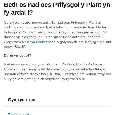
Beth os nad oes Prifysgol y Plant yn
fy ardal i?
Os yw eich ysgol mewn ardal lle nad oes Prifysgol y Plant ar
waith, gallwch gofrestru o hyd. Gallech gofrestru fel trwyddedai
Prifysgol y Plant a chael yr holl offer sydd eu hangen arnoch i’w
rhedeg yn eich ysgol neu eich ymddiriedolaeth aml-academi.
Cysylltwch â
Sonya Christensen
a gofynnwch am 'Brifysgol y Plant
mewn Blwch'.
Ddim yn ysgol?
Rydym yn gweithio gydag Ysgolion Rhithwir, Plant sy'n Derbyn
Gofal ac mae gennym ffyrdd o weithio gyda sefydliadau AAA ac
unedau cyfeirio disgyblion (UCDau). Os ydych am wybod mwy am
sut y gallem gefnogi eich sefydliad, cysylltwch â ni.
Cymryd rhan
Rhieni a phlant