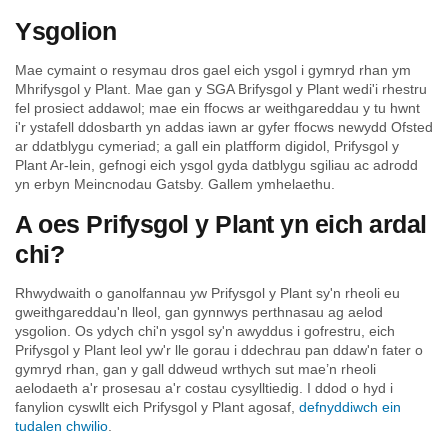
Ysgolion
Mae cymaint o resymau dros gael eich ysgol i gymryd rhan ym
Mhrifysgol y Plant. Mae gan y SGA Brifysgol y Plant wedi'i rhestru
fel prosiect addawol; mae ein ffocws ar weithgareddau y tu hwnt
i'r ystafell ddosbarth yn addas iawn ar gyfer ffocws newydd Ofsted
ar ddatblygu cymeriad; a gall ein platfform digidol, Prifysgol y
Plant Ar-lein, gefnogi eich ysgol gyda datblygu sgiliau ac adrodd
yn erbyn Meincnodau Gatsby. Gallem ymhelaethu.
A oes Prifysgol y Plant yn eich ardal
chi?
Rhwydwaith o ganolfannau yw Prifysgol y Plant sy'n rheoli eu
gweithgareddau'n lleol, gan gynnwys perthnasau ag aelod
ysgolion. Os ydych chi'n ysgol sy'n awyddus i gofrestru, eich
Prifysgol y Plant leol yw'r lle gorau i ddechrau pan ddaw'n fater o
gymryd rhan, gan y gall ddweud wrthych sut mae’n rheoli
aelodaeth a'r prosesau a'r costau cysylltiedig. I ddod o hyd i
fanylion cyswllt eich Prifysgol y Plant agosaf,
defnyddiwch ein
tudalen chwilio
.